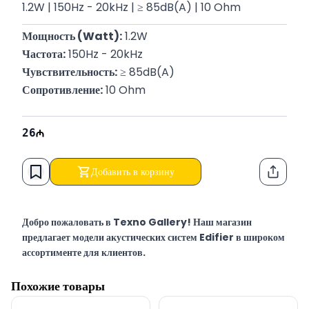
1.2W | 150Hz - 20kHz | ≥ 85dB(A) | 10 Ohm
Мощность (Watt):
 1.2W
Частота:
 150Hz - 20kHz
Чувствительность:
 ≥ 85dB(A)
Сопротивление:
 10 Ohm
26
Добавить в корзину
Функци
Добро пожаловать в Texno Gallery! Наш магазин
предлагает модели акустических систем Edifier в широком
ассортименте для клиентов.
Texno Gallery — мультибрендовый магазин компьютерной
Похожие товары
электроники в Баку по адресу Сулеймана Рустама 15,
работающий с 2011 года.