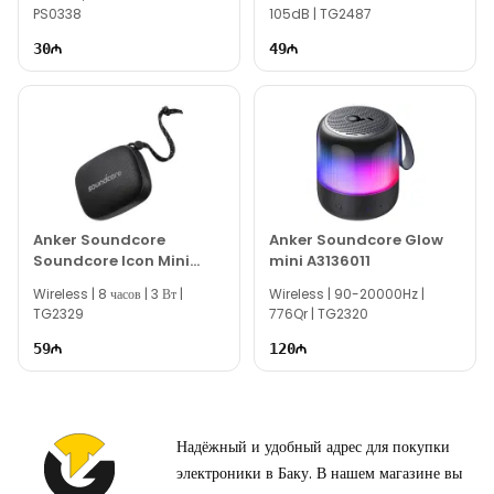
PS0338
105dB | TG2487
Вне рабочего времени вы можете связаться с нами по email
30
49
или написать на наш номер WhatsApp.
Благодарим вас за интерес к нам!
Anker Soundcore
Anker Soundcore Glow
Soundcore Icon Mini
mini A3136011
Black A3121
Wireless | 8 часов | 3 Вт |
Wireless | 90-20000Hz |
TG2329
776Qr | TG2320
59
120
Надёжный и удобный адрес для покупки
электроники в Баку. В нашем магазине вы