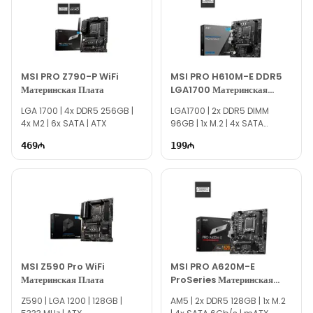
По вопросам материнских плат Gigabyte AORUS AM5 и
других комплектующих вы можете связаться с нами через
сайт.
Если вам нужна помощь в выборе, наши специалисты
доступны ежедневно с 10:00 до 19:00.
MSI PRO Z790-P WiFi
MSI PRO H610M-E DDR5
Материнская Плата
LGA1700 Материнская
Благодарим вас за интерес к Texno Gallery!
Плата
LGA 1700​ | 4x DDR5 256GB |
LGA1700 | 2x DDR5 DIMM
4x M2 | 6x SATA | ATX
96GB | 1x M.2 | 4x SATA
6Gb/s | mATX
469
199
MSI Z590 Pro WiFi
MSI PRO A620M-E
Материнская Плата
ProSeries Материнская
Плата
Z590 | LGA 1200​ | 128GB |
AM5 | 2x DDR5 128GB | 1x M.2