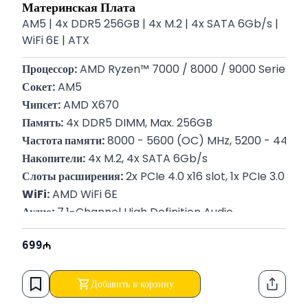
Материнская Плата
AM5 | 4x DDR5 256GB | 4x M.2 | 4x SATA 6Gb/s |
WiFi 6E | ATX
Процессор:
 AMD Ryzen™ 7000 / 8000 / 9000 Series Pr
Сокет:
 AM5
Чипсет:
 AMD X670
Память:
 4x DDR5 DIMM, Max. 256GB
Частота памяти:
 8000 - 5600 (OC) MHz, 5200 - 4400
Накопители:
 4x M.2, 4x SATA 6Gb/s
Слоты расширения:
 2x PCIe 4.0 x16 slot, 1x PCIe 3.0 x16 
WiFi:
 AMD WiFi 6E
Аудио:
 7.1-Channel High Definition Audio
BIOS:
 256 Mb Flash ROM, UEFI AMI BIOS
699
Форм-фактор:
 ATX | 305 x 244mm
Гарантия:
 12 месяцев
Добавить в корзину
Функци