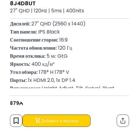
8J4D8UT
27" QHD | 120Hz | 5ms | 400nits
Дисплей:
 27" QHD (2560 x 1440)
Тип панели:
 IPS Black
Соотношение сторон:
 16:9
Частота обновления:
 120 Гц
Время отклика:
 5 мс GtG
Яркость:
 400 кд/м²
Угол обзора:
 178° H 178° V
Порты:
 1x HDMI 2.0, 1x DP 1.4
Регулировки:
 Height Adjust, Tilt, Swivel, Pivot
Вес:
 6.20 Кг
879
P/N:
 8J4D8UT
Гарантия:
 12 месяцев
Добавить в корзину
Функци