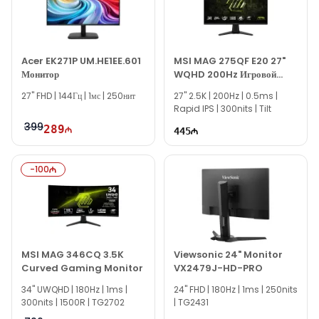
Если вам нужна помощь с выбором, наши специалисты
доступны ежедневно с 10:00 до 19:00.
Мы всегда готовы ответить на все вопросы по модели HP
Acer EK271P UM.HE1EE.601
MSI MAG 275QF E20 27"
Series 7 Pro 727pq QHD Monitor 8J4D8UT через
Монитор
WQHD 200Hz Игровой
онлайн-чат на сайте.
Монитор
27" FHD | 144Гц | 1мс | 250нит
27" 2.5K | 200Hz | 0.5ms |
Вне рабочего времени вы можете связаться с нами по email
Rapid IPS | 300nits | Tilt
или написать на WhatsApp.
399
289
445
Спасибо за выбор Texno Gallery!
-
100
MSI MAG 346CQ 3.5K
Viewsonic 24" Monitor
Curved Gaming Monitor
VX2479J-HD-PRO
34" UWQHD | 180Hz | 1ms |
24'' FHD | 180Hz | 1ms | 250nits
300nits | 1500R | TG2702
| TG2431