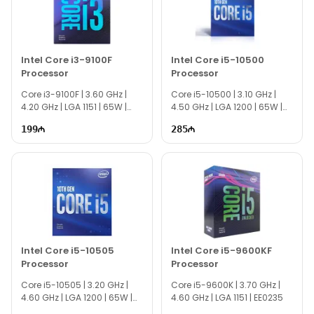
наш сайт.
Если вам необходима помощь с выбором, наши специалисты
готовы помочь вам ежедневно с 10:00 до 19:00.
Intel Core i3-9100F
Intel Core i5-10500
Мы всегда готовы ответить на все ваши вопросы о процессоре
Processor
Processor
Intel Core i7-11700 Processor через нашу службу онлайн-
Core i3-9100F | 3.60 GHz |
поддержки.
Core i5-10500 | 3.10 GHz |
4.20 GHz | LGA 1151 | 65W |
4.50 GHz | LGA 1200 | 65W |
Спасибо за выбор Texno Gallery!
EE0244
EE0243
199
285
Intel Core i5-10505
Intel Core i5-9600KF
Processor
Processor
Core i5-10505 | 3.20 GHz |
Core i5-9600K | 3.70 GHz |
4.60 GHz | LGA 1200 | 65W |
4.60 GHz | LGA 1151 | EE0235
EE0242