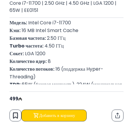
Core i7-11700 | 2.50 GHz | 4.50 GHz | LGA 1200 |
65W | EE0151
Модель:
 Intel Core i7-11700
Кэш:
 16 MB Intel Smart Cache
Базовая частота:
 2.50 ГГц
Turbo частота:
 4.50 ГГц
Сокет:
 LGA 1200
Количество ядер:
 8
Количество потоков:
 16 (поддержка Hyper-
Threading)
TDP:
 65W (базовая мощность), 224W (максимальная 
Turbo мощность)
499
Поддержка памяти:
 DDR4-3200
Каналы памяти:
 Двухканальная архитектура
Гарантия:
 12 месяцев
Добавить в корзину
Функци