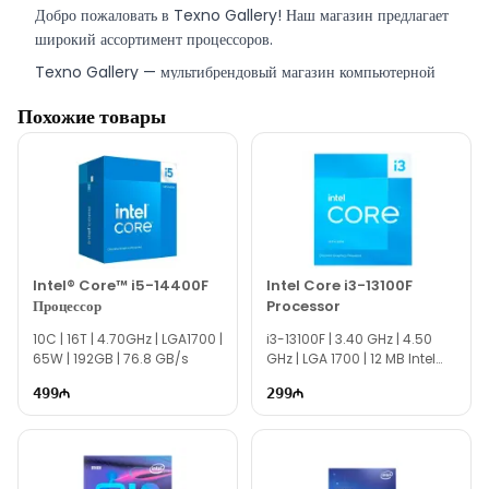
Добро пожаловать в Texno Gallery! Наш магазин предлагает
широкий ассортимент процессоров.
Texno Gallery — мультибрендовый магазин компьютерной
электроники в Баку, расположенный по адресу Süleyman
Похожие товары
Rüstəm 15 и работающий с 2011 года.
Наш сервисный центр, расположенный напротив магазина,
предоставляет быстрые и профессиональные услуги по
ремонту и обслуживанию техники.
Специалисты Texno Gallery Servis оказывают услуги по
программному обеспечению, технической поддержке и
ремонту компьютерной техники.
Intel® Core™ i5-14400F
Intel Core i3-13100F
Процессор
Processor
Intel Core i7-11700 Processor вы можете приобрести в Баку
по выгодной цене за НАЛИЧНЫЙ РАСЧЁТ, БАНКОВСКИЙ
10C | 16T | 4.70GHz | LGA1700 |
i3-13100F | 3.40 GHz | 4.50
65W | 192GB | 76.8 GB/s
GHz | LGA 1700 | 12 MB Intel
ПЕРЕВОД, а также в КРЕДИТ.
Smart Cache | EE0249
499
Наш магазин находится всего в 150 метрах от торгового
299
центра 28 Mall.
По вопросам, связанным с процессорами и другой
компьютерной техникой, вы можете связаться с нами через