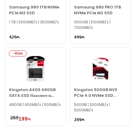
В нерабочее время вы можете написать нам на email или
Samsung 980 1TB NVMe
Samsung 980 PRO 1TB
WhatsApp.
PCIe M2 SSD
NVMe PCIe M2 SSD
Спасибо за интерес к Texno Gallery!
1 TB | 3000MB/s | 3500MB/s
1000GB | 5100MB/s |
7000MB/s
429
449
-
60
Kingston A400 480GB
Kingston 500GB NV3
SATA SSD Накопитель
PCIe 4.0 NVMe SSD
SA400S37/480G
SNV3S/500G
480GB | 450MB/s | 500MB/s
500GB | 3000MB/s |
5000MB/s
259
199
289