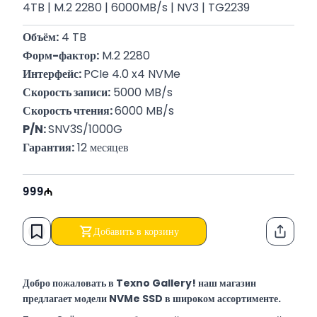
4TB | M.2 2280 | 6000MB/s | NV3 | TG2239
Объём:
 4 TB
Форм-фактор:
 M.2 2280
Интерфейс: 
PCIe 4.0 x4 NVMe
Скорость записи:
 5000 MB/s
Скорость чтения: 
6000 MB/s
P/N: 
SNV3S/1000G
Гарантия:
 12 месяцев
999
Добавить в корзину
Функци
Добро пожаловать в Texno Gallery! наш магазин
предлагает модели NVMe SSD в широком ассортименте.