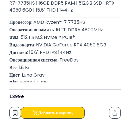
R7-7735HS | 16GB DDR5 RAM | 512GB SSD | RTX
4050 6GB | 15.6" FHD | 144Hz
Процессор
: AMD Ryzen™ 7 7735HS
Оперативная память
: 16 ГБ DDR5 4800MHz
SSD
: 512 ГБ M.2 NVMe™ PCIe®
Видеокарта
: NVIDIA GeForce RTX 4050 6GB
Дисплей
: 15.6" FHD IPS 144Hz
Операционная система
: FreeDos
Вес
: 1.8 Кг
Цвет
: Luna Gray
P/N
: 83S00009RK
Гарантия
: 12 месяцев
1899
Добавить в корзину
Функци