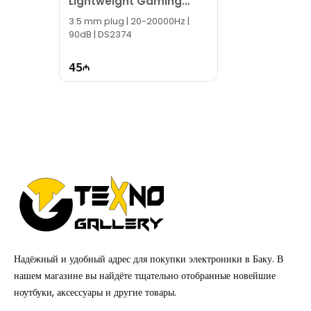
Lightweight Gaming
Headset Black
3.5 mm plug | 20-20000Hz |
90dB | DS2374
45
Надёжный и удобный адрес для покупки электроники в Баку. В
нашем магазине вы найдёте тщательно отобранные новейшие
ноутбуки, аксессуары и другие товары.