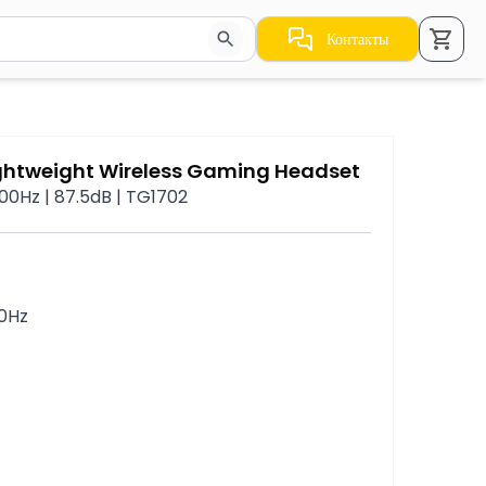
Контакты
стрелки для навигации по результатам.
ightweight Wireless Gaming Headset
00Hz | 87.5dB | TG1702
00Hz