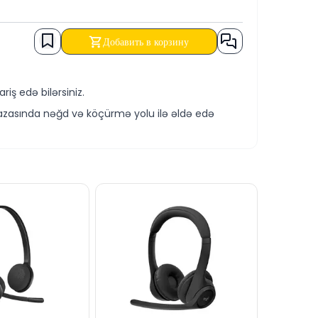
Добавить в корзину
ş edə bilərsiniz.
zasında nəğd və köçürmə yolu ilə əldə edə