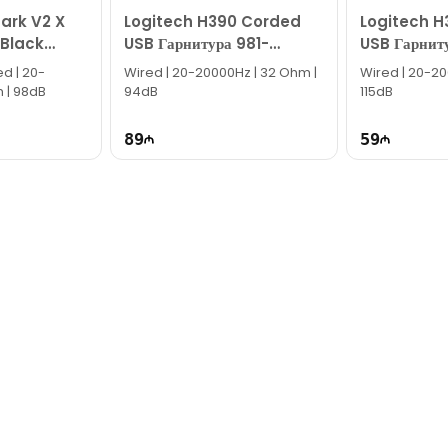
ark V2 X
Logitech H390 Corded
Logitech H
 Black
USB Гарнитура 981-
USB Гарнит
0-R3M1
000406
000475
ed | 20-
Wired | 20-20000Hz | 32 Ohm |
Wired | 20-20
 | 98dB
94dB
115dB
89
59