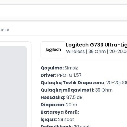
вола для поиска. Нажмите Enter для отправки или используйте 
ники
Logitech G733 Ultra-L
Wireless | 39 Ohm | 20-20,0
Qoşulma: 
Simsiz
Driver
: PRO-G 1.57
Qulaqlıq Tezlik Diapazonu
: 20-20,0
Qulaqlıq müqaviməti:
 39 Ohm
Həssaslıq:
 87.5 dB
Diapazon: 
20 m
Batareya ömrü: 
İşıqsız:
 29 saat
Default işıqlı:
 20 saat