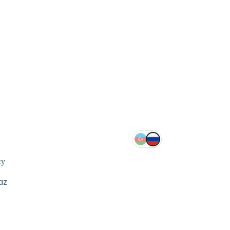
ку
az