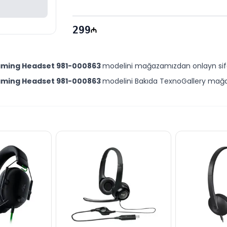
Çəki:
 278 Qr
P/N:
 981-000863
299
Zəmanət: 
14 Gün
Gaming Headset 981-000863
modelini mağazamızdan onlayn sifari
Gaming Headset 981-000863
modelini Bakıda TexnoGallery mağa