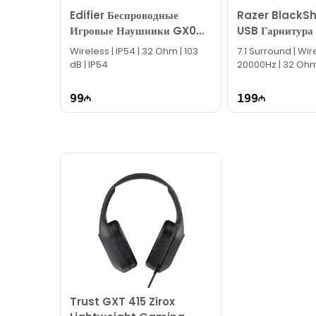
Edifier Беспроводные
Razer BlackSh
Игровые Наушники GX04
USB Гарнитура
HECATE
RZ04-0457010
Wireless | IP54 | 32 Ohm | 103
7.1 Surround | Wir
dB | IP54
20000Hz | 32 Ohm
99
199
Trust GXT 415 Zirox