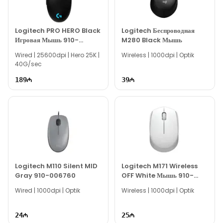
другим аксессуарам, вы можете связаться с нами через наш
сайт.
Если вам нужна помощь с выбором, наши опытные
Logitech PRO HERO Black
Logitech Беспроводная
Игровая Мышь 910-
M280 Black Мышь
специалисты готовы помочь вам ежедневно с 10:00 до 19:00.
005440
Wired | 25600dpi | Hero 25K |
Мы всегда готовы ответить на все ваши вопросы,
Wireless | 1000dpi | Optik
40G/sec
связанные с моделью MSI Clutch GM30 Black Gaming
Mouse, через онлайн-поддержку на нашем сайте.
189
39
Вне рабочего времени вы можете оставить заявку по
электронной почте или написать нам в WhatsApp.
Благодарим вас за проявленный интерес к нашей
компании!
Logitech M110 Silent MID
Logitech M171 Wireless
Gray 910-006760
OFF White Мышь 910-
006867
Wired | 1000dpi | Optik
Wireless | 1000dpi | Optik
24
25