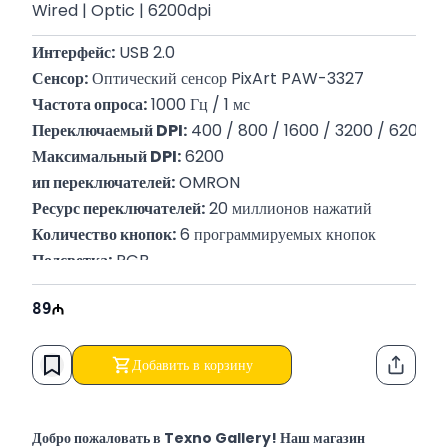
Wired | Optic | 6200dpi
Интерфейс:
 USB 2.0
Сенсор:
 Оптический сенсор PixArt PAW-3327
Частота опроса:
 1000 Гц / 1 мс
Переключаемый DPI:
 400 / 800 / 1600 / 3200 / 6200
Максимальный DPI:
 6200
ип переключателей:
 OMRON
Ресурс переключателей:
 20 миллионов нажатий
Количество кнопок:
 6 программируемых кнопок
Подсветка:
 RGB
Размеры продукта:
 128 x 62 x 35 мм
89
Вес:
 98 г
Добавить в корзину
Функци
Добро пожаловать в Texno Gallery! Наш магазин