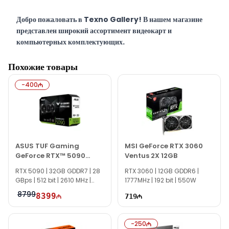
Добро пожаловать в Texno Gallery! В нашем магазине
представлен широкий ассортимент видеокарт и
компьютерных комплектующих.
Texno Gallery — мультибрендовый магазин компьютерной
Похожие товары
электроники, работающий в Баку по адресу Сулеймана
Рустама 15 с 2011 года.
-
400
Напротив магазина расположен сервисный центр, который
предоставляет клиентам качественное и оперативное
обслуживание.
В сервисном центре Texno Gallery опытные ИТ-
специалисты оказывают широкий спектр услуг по ремонту и
ASUS TUF Gaming
MSI GeForce RTX 3060
программному обеспечению.
GeForce RTX™ 5090
Ventus 2X 12GB
32GB (512-bit) GDDR7
MSI GeForce RTX 4070 Ti Super 16GB Ventus 2X OC
RTX 5090 | 32GB GDDR7 | 28
RTX 3060 | 12GB GDDR6 |
OC Edition
GBps | 512 bit | 2610 MHz |
1777MHz | 192 bit | 550W
можно приобрести в Баку по выгодной цене за наличный
1000W |
расчёт, банковским переводом, а также в кредит.
8799
8399
719
Наш магазин находится в 150 метрах от торгового центра 28
Mall.
-
250