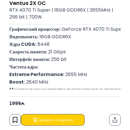
Ventus 2X OC
RTX 4070 Ti Super | 16GB GDDR6X | 2655MHz |
256 bit | 700W
Графический процессор:
 GeForce RTX 4070 Ti Super
Видеопамять:
 16GB GDDR6X
Ядра CUDA:
 8448
Скорость памяти:
 21 Gbps
Интерфейс памяти:
 256 bit
Частота ядра:
Extreme Performance:
 2655 MHz
Boost:
 2640 MHz
Максимальное количество поддерживаемых дисплеев:
 4
Максимальное цифровое разрешение:
 7680 x 4320
1999
Рекомендуемый блок питания:
 700W
Стандарт шины:
 PCI Express® Gen 4
Разъемы питания:
 1x 16-pin
Добавить в корзину
Функци
Гарантия:
 12 месяцев