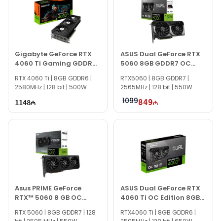
По всем вопросам, связанным с видеокартами и другой
продукцией, вы можете связаться с нами через сайт.
Если вам нужна помощь с выбором, наши специалисты
готовы помочь ежедневно с 10:00 до 19:00.
Gigabyte GeForce RTX
ASUS Dual GeForce RTX
Мы всегда готовы ответить на все вопросы по MSI
4060 Ti Gaming GDDR6
5060 8GB GDDR7 OC
GeForce RTX 4070 Ti Super 16GB Ventus 2X OC
OC 8GB
Edition
RTX 4060 Ti | 8GB GDDR6 |
через онлайн-поддержку на нашем сайте.
RTX5060 | 8GB GDDR7 |
2580MHz | 128 bit | 500W
2565MHz | 128 bit | 550W
Благодарим вас за проявленный интерес к Texno
1099
849
1148
Gallery!
Asus PRIME GeForce
ASUS Dual GeForce RTX
RTX™ 5060 8 GB OC
4060 Ti OC Edition 8GB
90YV0N10-M0NA00
GDDR6
RTX 5060 | 8GB GDDR7 | 128
RTX4060 Ti | 8GB GDDR6 |