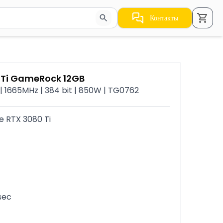
Контакты
стрелки для навигации по результатам.
0 Ti GameRock 12GB
| 1665MHz | 384 bit | 850W | TG0762
e RTX 3080 Ti
sec