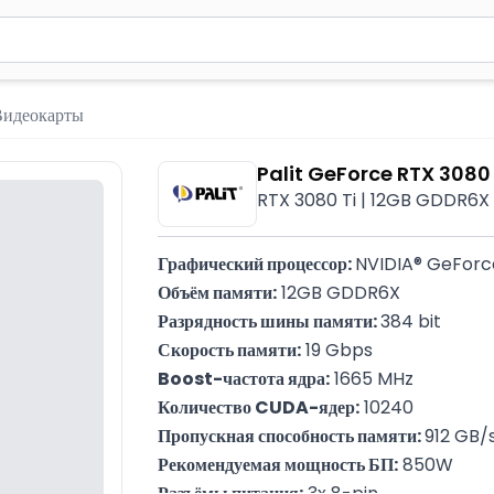
вола для поиска. Нажмите Enter для отправки или используйте 
Видеокарты
Palit GeForce RTX 308
RTX 3080 Ti | 12GB GDDR6X 
Графический процессор: 
NVIDIA® GeForc
Объём памяти:
 12GB GDDR6X
Разрядность шины памяти: 
384 bit
Скорость памяти:
 19 Gbps
Boost-частота ядра:
 1665 MHz
Количество CUDA-ядер:
 10240
Пропускная способность памяти: 
912 GB/
Рекомендуемая мощность БП:
 850W
Разъёмы питания:
 3x 8-pin