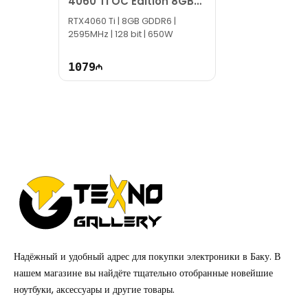
4060 Ti OC Edition 8GB
GDDR6
RTX4060 Ti | 8GB GDDR6 |
2595MHz | 128 bit | 650W
1079
Надёжный и удобный адрес для покупки электроники в Баку. В
нашем магазине вы найдёте тщательно отобранные новейшие
ноутбуки, аксессуары и другие товары.