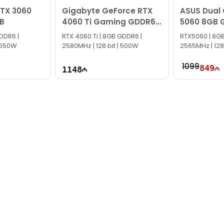
RTX 3060
Gigabyte GeForce RTX
ASUS Dual
B
4060 Ti Gaming GDDR6
5060 8GB 
OC 8GB
Edition
DDR6 |
RTX 4060 Ti | 8GB GDDR6 |
RTX5060 | 8G
| 550W
2580MHz | 128 bit | 500W
2565MHz | 128
1099
849
1148