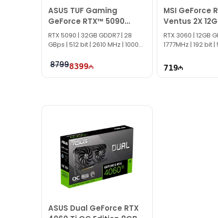
ASUS TUF Gaming
MSI GeForce 
GeForce RTX™ 5090
Ventus 2X 12G
32GB (512-bit) GDDR7
RTX 5090 | 32GB GDDR7 | 28
RTX 3060 | 12GB G
OC Edition
GBps | 512 bit | 2610 MHz | 1000W
1777MHz | 192 bit 
|
8799
8399
719
ASUS Dual GeForce RTX