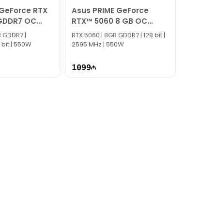
 GeForce RTX
Asus PRIME GeForce
GDDR7 OC
RTX™ 5060 8 GB OC
90YV0N10-M0NA00
B GDDR7 |
RTX 5060 | 8GB GDDR7 | 128 bit |
 bit | 550W
2595 MHz | 550W
1099