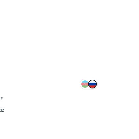
ку
az