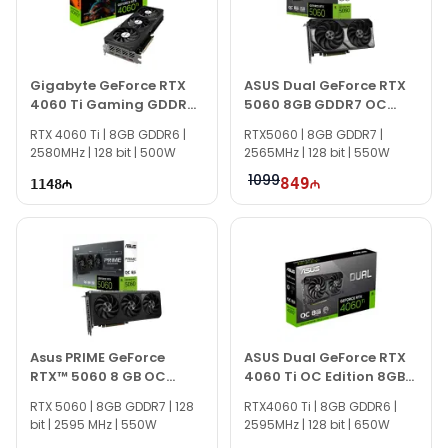
GeForce, а также другой продукцией различных брендов,
вы можете обратиться к нам через сайт.
Если вам нужна помощь с выбором, наши специалисты
готовы помочь ежедневно с 10:00 до 19:00.
Gigabyte GeForce RTX
ASUS Dual GeForce RTX
4060 Ti Gaming GDDR6
5060 8GB GDDR7 OC
Мы всегда готовы ответить на все вопросы, связанные с
OC 8GB
Edition
RTX 4060 Ti | 8GB GDDR6 |
PALIT GeForce RTX 4060 Dual 8GB GDDR6, через
RTX5060 | 8GB GDDR7 |
2580MHz | 128 bit | 500W
2565MHz | 128 bit | 550W
онлайн-поддержку на нашем сайте.
1099
849
1148
Вне рабочего времени вы можете связаться с нами по
электронной почте или отправить сообщение в WhatsApp.
Благодарим вас за проявленный интерес к Texno
Gallery!
Asus PRIME GeForce
ASUS Dual GeForce RTX
RTX™ 5060 8 GB OC
4060 Ti OC Edition 8GB
90YV0N10-M0NA00
GDDR6
RTX 5060 | 8GB GDDR7 | 128
RTX4060 Ti | 8GB GDDR6 |
bit | 2595 MHz | 550W
2595MHz | 128 bit | 650W