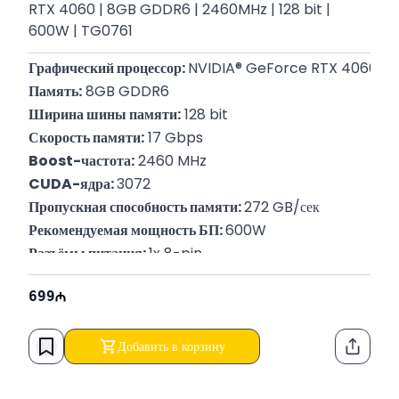
RTX 4060 | 8GB GDDR6 | 2460MHz | 128 bit |
600W | TG0761
Графический процессор: 
NVIDIA® GeForce RTX 4060
Память:
 8GB GDDR6
Ширина шины памяти:
 128 bit
Скорость памяти:
 17 Gbps
Boost-частота:
 2460 MHz
CUDA-ядра: 
3072
Пропускная способность памяти: 
272 GB/сек
Рекомендуемая мощность БП: 
600W
Разъёмы питания: 
1x 8-pin
P/N:
 NE64060019P1-1070D
699
Гарантия: 
12 месяцев
Добавить в корзину
Функци