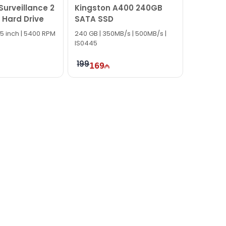
Surveillance 2
Kingston A400 240GB
 Hard Drive
SATA SSD
3.5 inch | 5400 RPM
240 GB | 350MB/s | 500MB/s |
IS0445
199
169