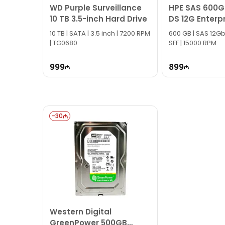
WD Purple Surveillance
HPE SAS 600G
10 TB 3.5-inch Hard Drive
DS 12G Enterp
10 TB | SATA | 3.5 inch | 7200 RPM
600 GB | SAS 12Gbp
| TG0680
SFF | 15000 RPM
999
899
-
30
Western Digital
GreenPower 500GB