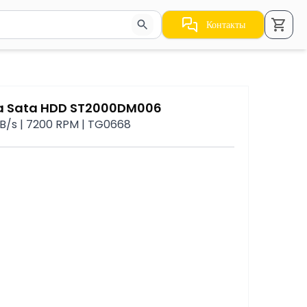
Контакты
стрелки для навигации по результатам.
a Sata HDD ST2000DM006
0MB/s | 7200 RPM | TG0668