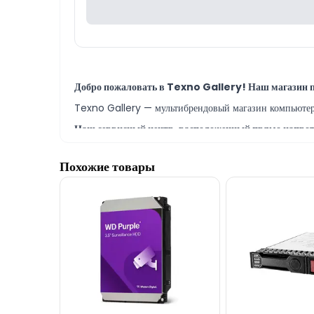
Добро пожаловать в Texno Gallery! Наш магазин 
Texno Gallery — мультибрендовый магазин компьютерно
Наш сервисный центр, расположенный прямо напроти
В сервисном центре Texno Gallery самые опытные IT-
Похожие товары
Модель Seagate 2TB Barracuda Sata HDD ST200
КРЕДИТ.
Наш адрес находится в 150 метрах от ТЦ 28 Mall.
Если у вас есть вопросы по моделям Seagate Barr
Если вам нужна помощь с выбором, наши опытные спец
Мы всегда готовы ответить на все ваши вопросы
В нерабочее время вы можете связаться с нами по em
Спасибо за ваш интерес к нам!