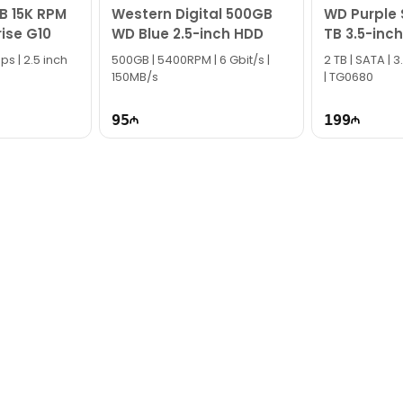
B 15K RPM
Western Digital 500GB
WD Purple 
rise G10
WD Blue 2.5-inch HDD
TB 3.5-inch
s | 2.5 inch
500GB | 5400RPM | 6 Gbit/s |
2 TB | SATA | 
150MB/s
| TG0680
95
199