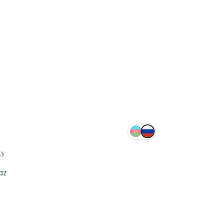
ку
az