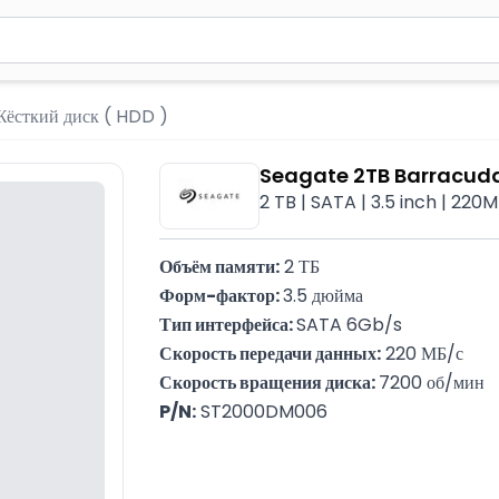
вола для поиска. Нажмите Enter для отправки или используйте 
Жёсткий диск ( HDD )
Seagate 2TB Barracud
2 TB | SATA | 3.5 inch | 22
Объём памяти:
 2 ТБ
Форм-фактор: 
3.5 дюйма
Тип интерфейса: 
SATA 6Gb/s
Скорость передачи данных:
 220 МБ/с
Скорость вращения диска: 
7200 об/мин
P/N:
 ST2000DM006