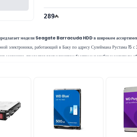
289
предлагает модели Seagate Barracuda HDD в широком ассортимен
й электроники, работающий в Баку по адресу Сулеймана Рустама 15 с 2
в магазина, предоставляет клиентам быстрые и удобные услуги по 
специалисты Баку предлагают широкий спектр программных и ремонтно
0DM006 вы можете приобрести в Баку по выгодной цене за НАЛ
acuda HDD или другим брендовым товарам, вы можете написать нам 
иалисты доступны каждый день с 10:00 до 19:00.
 по модели Seagate 2TB Barracuda Sata HDD ST2000DM006 через 
ail или отправить сообщение на наш WhatsApp.