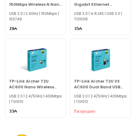
150Mbps Wireless N Nano
Gigabit Ethernet
Мы всегда готовы ответить на все ваши вопросы по модели
USB Adapter
Network Adapter
USB 2.0 | 2.4GHz | 150Mbps |
TP-Link TL-WN823N 300Mbps Mini Wireless N USB
USB 3.0 | 1x RJ45 | USB 3.0 |
IS0749
TG1008
Adapter в онлайн-чате на нашем сайте.
19
35
Вне рабочего времени вы можете связаться с нами по email
или написать на наш номер WhatsApp.
Благодарим вас за интерес к нам!
TP-Link Archer T2U
TP-Link Archer T2U V3
AC600 Nano Wireless
AC600 Dual Band USB
USB Adapter
Adapter
USB 2.0 | 2.4/5GHz | 433Mbps
USB 2.0 | 2.4/5GHz | 433Mbps
| TG1010
| TG1012
Распродано
33