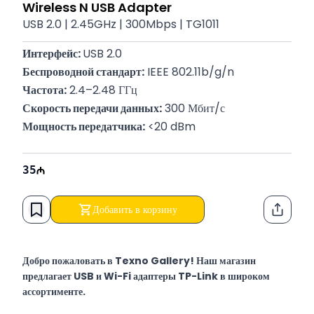
Wireless N USB Adapter
USB 2.0 | 2.45GHz | 300Mbps | TG1011
Интерфейс: 
USB 2.0
Беспроводной стандарт:
 IEEE 802.11b/g/n
Частота:
 2.4–2.48 ГГц
Скорость передачи данных:
 300 Мбит/с
Мощность передатчика:
 <20 dBm
35
Добавить в корзину
Функци
Добро пожаловать в Texno Gallery! Наш магазин
предлагает USB и Wi-Fi адаптеры TP-Link в широком
ассортименте.
Texno Gallery — мультибрендовый магазин компьютерной