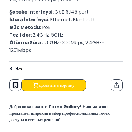
Şəbəkə İnterfeysi: 
GbE RJ45 port
İdarə İnterfeysi: 
Ethernet, Bluetooth
Güc Metodu: 
PoE
Tezliklər: 
2.4GHz, 5GHz
Ötürmə Sürəti: 
5GHz-300Mbps, 2.4GHz- 
1201Mbps
319
Добавить в корзину
Функци
Добро пожаловать в Texno Gallery! Наш магазин
предлагает широкий выбор профессиональных точек
доступа и сетевых решений.
Texno Gallery — мультибрендовый магазин компьютерной