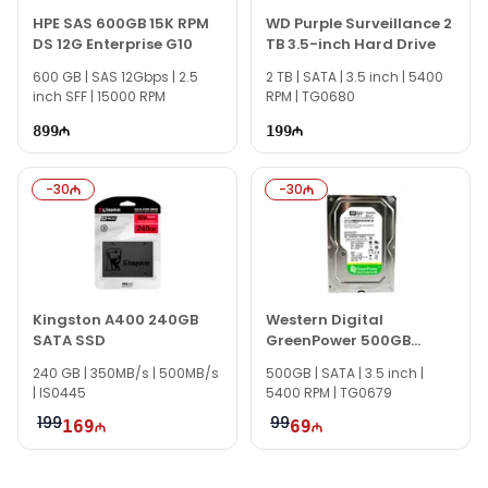
HPE SAS 600GB 15K RPM
WD Purple Surveillance 2
Мы всегда готовы ответить на все ваши вопросы по модели
DS 12G Enterprise G10
TB 3.5-inch Hard Drive
Western Digital 500GB WD Blue 2.5-inch HDD через
600 GB | SAS 12Gbps | 2.5
онлайн-поддержку на нашем сайте.
2 TB | SATA | 3.5 inch | 5400
inch SFF | 15000 RPM
RPM | TG0680
В нерабочее время вы можете связаться с нами по email или
899
199
отправить сообщение на наш WhatsApp.
Спасибо за ваш интерес к нам!
-
30
-
30
Kingston A400 240GB
Western Digital
SATA SSD
GreenPower 500GB
WD500AVDS
240 GB | 350MB/s | 500MB/s
500GB | SATA | 3.5 inch |
| IS0445
5400 RPM | TG0679
199
99
169
69