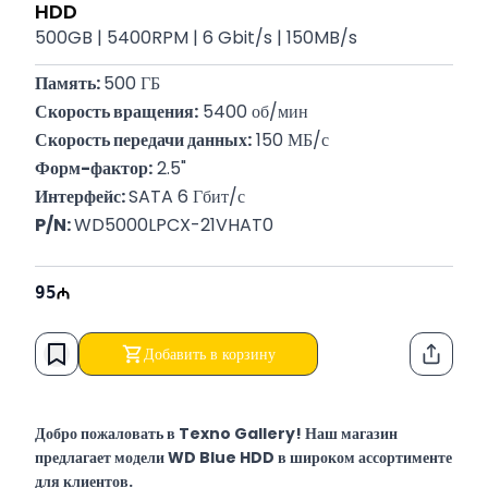
HDD
500GB | 5400RPM | 6 Gbit/s | 150MB/s
Память: 
500 ГБ
Скорость вращения:
 5400 об/мин
Скорость передачи данных:
 150 МБ/с
Форм-фактор:
 2.5"
Интерфейс: 
SATA 6 Гбит/с
P/N: 
WD5000LPCX-21VHAT0
95
Добавить в корзину
Функци
Добро пожаловать в Texno Gallery! Наш магазин
предлагает модели WD Blue HDD в широком ассортименте
для клиентов.