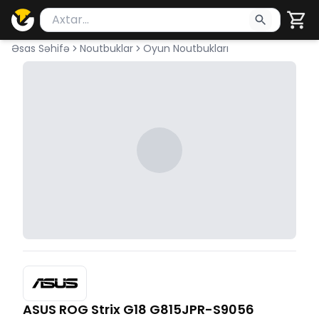
Məhsul axtar
Axtarış üçün ən azı 2 simvol yazın. Göndərmək üçü
Əsas Səhifə
Noutbuklar
Oyun Noutbukları
ASUS ROG Strix G18 G815JPR-S9056