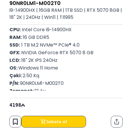
90NR0LM1-M002T0
i9-14900HX | 16GB RAM | 1TB SSD | RTX 5070 8GB |
18" 2K | 240Hz | Win11 | TI1995
CPU: 
Intel Core i9-14900HX
RAM: 
16 GB DDR5
SSD:
 1 TB M.2 NVMe™ PCIe® 4.0
GFX: 
NVIDIA GeForce RTX 5070 8 GB
LCD: 
18" 2K IPS 240Hz
OS: 
Windows 11 Home
Çəki: 
2.50 Kq
P/N: 
90NR0LM1-M002T0
Zəmanət: 
12 Ay
4198
Səbətə at
Paylaş