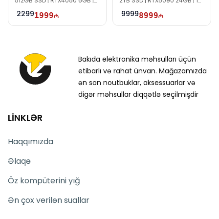
512GB SSD | RTX4050 6GB |
2TB SSD | RTX5090 24GB | 18"
15.6″ FHD | 144Hz | Win11
2.5K | 240Hz | Win11
2299
9999
1999
8999
Bakıda elektronika məhsulları üçün
etibarlı və rahat ünvan. Mağazamızda
ən son noutbuklar, aksessuarlar və
digər məhsullar diqqətlə seçilmişdir
LİNKLƏR
Haqqımızda
Əlaqə
Öz kompüterini yığ
Ən çox verilən suallar