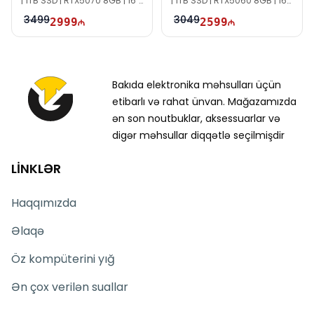
| 1TB SSD | RTX5070 8GB | 16"
| 1TB SSD | RTX5060 8GB | 16"
WUXGA | 165Hz
WUXGA | 165Hz
3499
3049
2999
2599
Bakıda elektronika məhsulları üçün
etibarlı və rahat ünvan. Mağazamızda
ən son noutbuklar, aksessuarlar və
digər məhsullar diqqətlə seçilmişdir
LİNKLƏR
Haqqımızda
Əlaqə
Öz kompüterini yığ
Ən çox verilən suallar