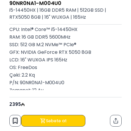
90NR0NA1-M004U0
i5-14450HX | 16GB DDR5 RAM | 512GB SSD |
RTX5050 8GB | 16" WUXGA | 165Hz
CPU: Intel® Core™ i5-14450HX
RAM: 16 GB DDR5 5600MHz
SSD: 512 GB M.2 NVMe™ PCIe®
GFX: NVIDIA GeForce RTX 5050 8GB
LCD: 16" WUXGA IPS 165Hz
OS: FreeDos
Çəki: 2.2 Kq
P/N: 90NR0NA1-M004U0
Zəmanət: 12 Ay
2395
Səbətə at
Paylaş