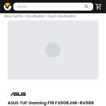
Məhsul axtar
Axtarış üçün ən azı 2 simvol yazın. Göndərmək üçü
Əsas Səhifə
Noutbuklar
Oyun Noutbukları
ASUS TUF Gaming F16 FX608JHR-RV088