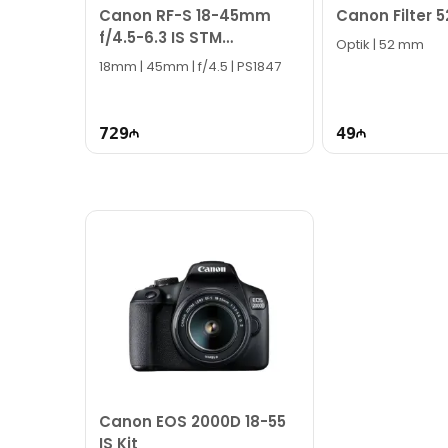
Canon RF-S 18-45mm
Canon Filter
f/4.5-6.3 IS STM
Optik | 52 mm
4858C005
18mm | 45mm | f/4.5 | PS1847
729
49
Canon EOS 2000D 18-55
IS Kit