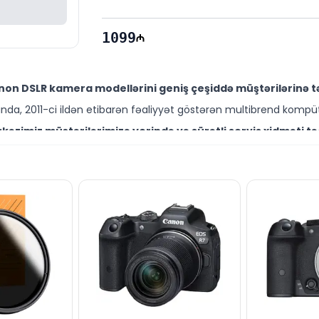
1099
on DSLR kamera modellərini geniş çeşiddə müştərilərinə t
da, 2011-ci ildən etibarən fəaliyyət göstərən multibrend kompüt
əzimiz müştərilərimizə yerində və sürətli servis xidməti tə
ütəxəssisləri müştərilərimiz üçün geniş çeşiddə proqram və təmir
kıda sərfəli qiymətə NƏĞD, KÖÇÜRMƏ həmçinin KREDİT şərtləri
ləşir.
igər brend məhsullarla bağlı suallarınızı saytımız vasitəsil
əli mütəxəssislərimiz hər gün 10:00-19:00 saatlarında aktivdir.
bağlı bütün suallarınızı saytımızın canlı dəstək xəttində 
ün email ilə qeydiyyat edə və ya WhatsApp nömrəmizə mesaj gön
k!