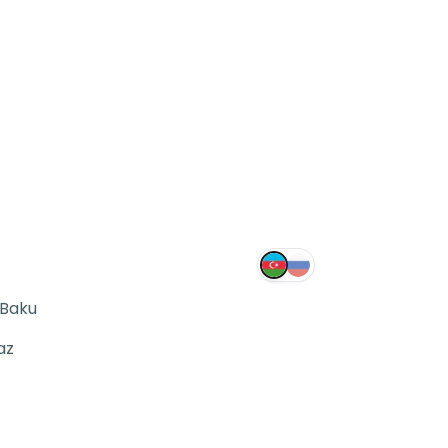
 Baku
az