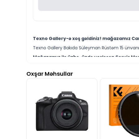
Texno Gallery-ə xoş gəldiniz! mağazamız Can
Texno Gallery Bakıda Süleyman Rüstəm 15 ünvanın
Mağazamız ilə üzbə-üzdə yerləşən Servis Mərk
Texno Gallery Servisdə Bakının ən təcrübəli İT m
Oxşar Məhsullar
Canon EOS 2000D BK 18-55 RUK Kit modelini Ba
Ünvanımız 28 Mall TM-dən 150 metr məsafədə yer
İstər Canon DSLR kamera modelləri istərsə də d
Seçim etməkdə məsləhətə ehtiyacınız varsa təcrüb
Canon EOS 2000D BK 18-55 RUK Kit modeli ilə 
İş saatlarından kənar vaxtlarda əlaqə qurmaq üç
Bizə maraq göstərdiyiniz üçün təşəkkür ediri