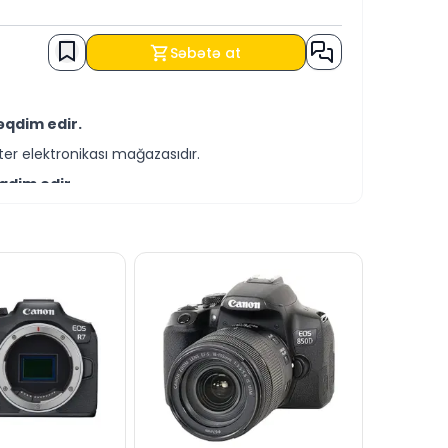
Səbətə at
əqdim edir.
er elektronikası mağazasıdır.
qdim edir.
-servis xidmətləri təqdim etməkdədir.
 ilə əldə edə bilərsiniz.
ə bizə yaza bilərsiniz.
cavablandırmağa hər daim hazırıq.
dərə bilərsiniz.