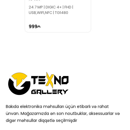
24.7 MP | DIGIC 4+ | FHD |
USB,WIFI,NFC | TG1480
999
Bakıda elektronika məhsulları üçün etibarlı və rahat
ünvan. Mağazamızda ən son noutbuklar, aksessuarlar və
digər məhsullar diqqətlə seçilmişdir