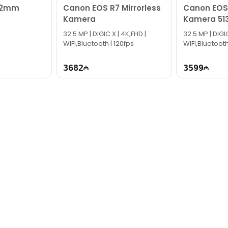
 52mm
Canon EOS R7 Mirrorless
Canon EOS
Kamera
Kamera 51
32.5 MP | DIGIC X | 4K,FHD |
32.5 MP | DIGIC
WIFI,Bluetooth | 120fps
WIFI,Bluetooth
3682
3599