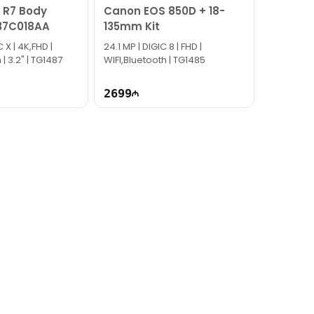
 R7 Body
Canon EOS 850D + 18-
37C018AA
135mm Kit
 X | 4K,FHD |
24.1 MP | DIGIC 8 | FHD |
 | 3.2" | TG1487
WIFI,Bluetooth | TG1485
2699