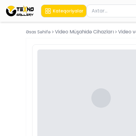
Məhsul axtar
Kateqoriyalar
Axtarış üçün ən azı 
Video Müşahidə Cihazları
Video v
Əsas Səhifə