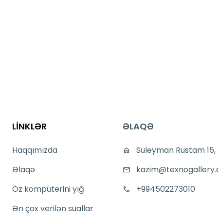
LİNKLƏR
ƏLAQƏ
Haqqımızda
Suleyman Rustam 15,
Əlaqə
kazim@texnogallery.
Öz kompüterini yığ
+994502273010
Ən çox verilən suallar