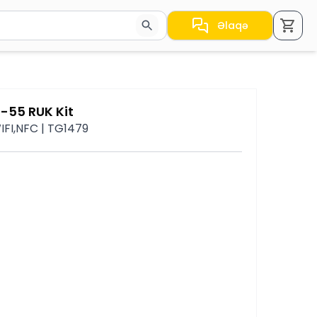
Əlaqə
a nəticələr arasında keçid etmək üçün ox düymələrindən i
-55 RUK Kit
WIFI,NFC | TG1479