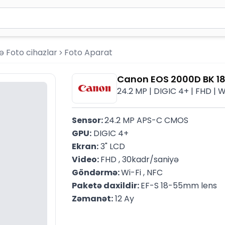
2 simvol yazın. Göndərmək üçün Enter düyməsini basın və y
ə Foto cihazlar
Foto Aparat
Canon EOS 2000D BK 18
24.2 MP | DIGIC 4+ | FHD | 
Sensor: 
24.2 MP APS-C CMOS
GPU:
 DIGIC 4+
Ekran:
 3" LCD
Video: 
FHD , 30kadr/saniyə
Göndərmə: 
Wi-Fi , NFC
Paketə daxildir: 
EF-S 18-55mm lens
Zəmanət:
 12 Ay