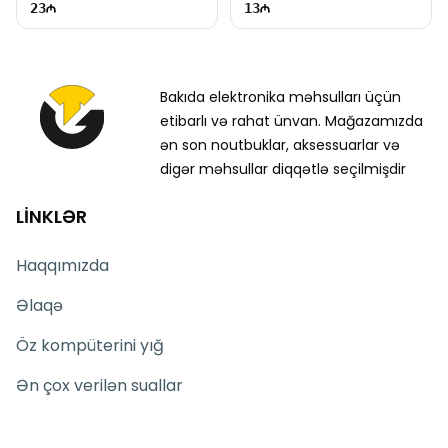
23
13
Bakıda elektronika məhsulları üçün
etibarlı və rahat ünvan. Mağazamızda
ən son noutbuklar, aksessuarlar və
digər məhsullar diqqətlə seçilmişdir
LİNKLƏR
Haqqımızda
Əlaqə
Öz kompüterini yığ
Ən çox verilən suallar