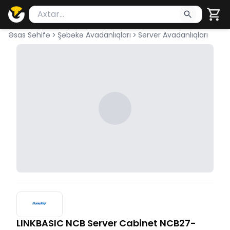
Məhsul axtar
Axtarış üçün ən azı 2 simvol yazın. Göndərmək üçü
Əsas Səhifə
Şəbəkə Avadanlıqları
Server Avadanlıqları
LINKBASIC NCB Server Cabinet NCB27-