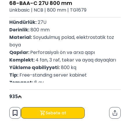
68-BAA-C 27U 800 mm
Linkbasic | NCB | 800 mm | TG1679
Hündürlük:
 27U
Dərinlik:
 800 mm
Material:
 Soyudulmuş polad, elektrostatik toz 
boya
Qapılar: 
Perforasiyalı ön və arxa qapı
Komplekt: 
4 fan, 3 rəf, təkər və ayaq dayaqları
Yükləmə qabiliyyəti:
 800 kq
Tip:
 Free-standing server kabinet
Zəmanət:
 6 ay
935
Səbətə at
Paylaş