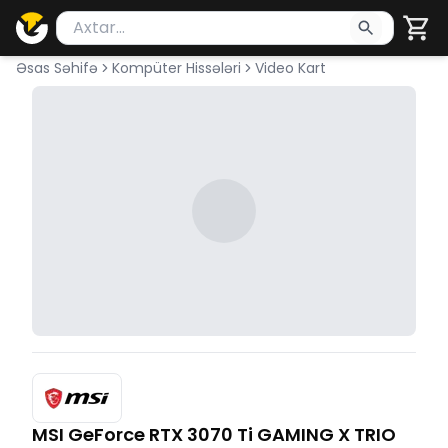
Məhsul axtar
Axtarış üçün ən azı 2 simvol yazın. Göndərmək üçü
Əsas Səhifə
Kompüter Hissələri
Video Kart
MSI GeForce RTX 3070 Ti GAMING X TRIO