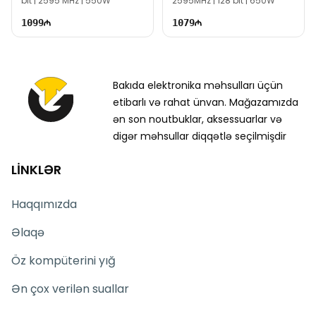
bit | 2595 MHz | 550W
2595MHz | 128 bit | 650W
1099
1079
Bakıda elektronika məhsulları üçün
etibarlı və rahat ünvan. Mağazamızda
ən son noutbuklar, aksessuarlar və
digər məhsullar diqqətlə seçilmişdir
LİNKLƏR
Haqqımızda
Əlaqə
Öz kompüterini yığ
Ən çox verilən suallar