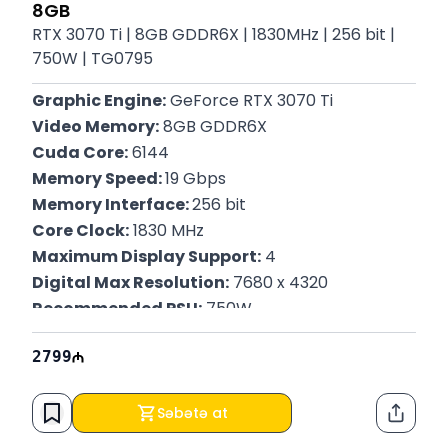
8GB
RTX 3070 Ti | 8GB GDDR6X | 1830MHz | 256 bit |
750W | TG0795
Graphic Engine:
 GeForce RTX 3070 Ti
Video Memory:
 8GB GDDR6X
Cuda Core:
 6144
Memory Speed: 
19 Gbps
Memory Interface: 
256 bit
Core Clock:
 1830 MHz
Maximum Display Support:
 4
Digital Max Resolution:
 7680 x 4320
Recommended PSU:
 750W
Power Connectors:
 2x 8-pin
2799
Zəmanət: 
12 Ay
Səbətə at
Paylaş