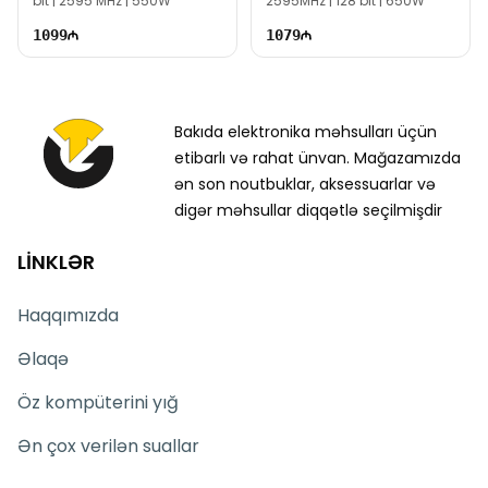
bit | 2595 MHz | 550W
2595MHz | 128 bit | 650W
1099
1079
Bakıda elektronika məhsulları üçün
etibarlı və rahat ünvan. Mağazamızda
ən son noutbuklar, aksessuarlar və
digər məhsullar diqqətlə seçilmişdir
LİNKLƏR
Haqqımızda
Əlaqə
Öz kompüterini yığ
Ən çox verilən suallar