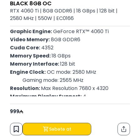
BLACK 8GB OC
RTX 4060 Ti | 8GB GDDR6 | 18 GBps | 128 bit |
2580 MHz | 550W | EC0166
Graphic Engine:
 GeForce RTX™ 4060 Ti
Video Memory:
 8GB GDDR6
Cuda Core:
 4352
Memory Speed: 
18 GBps
Memory Interface: 
128 bit
Engine Clock:
 OC mode: 2580 MHz 
          Gaming mode: 2565 MHz
Resolution: 
Max Resolution 7680 x 4320
Maximum Display Support:
 4
Recommended PSU:
 550W
999
Power Connectors:
 1x 8-pin
Zəmanət: 
12 Ay
Səbətə at
Paylaş