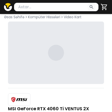
Məhsul axtar
Axtarış üçün ən azı 2 simvol yazın. Göndərmək üçü
Əsas Səhifə
Kompüter Hissələri
Video Kart
MSI GeForce RTX 4060 Ti VENTUS 2X