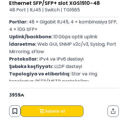
Ethernet SFP/SFP+ slot XGS1910-48
48 Port | RJ45 | Switch | TG1665
Portlar:
 48 × Gigabit RJ45, 4 × kombinasiya SFP, 
4 × 10G SFP+
Uplink/backbone:
 10 Gbps optik uplink
İdarəetmə:
 Web GUI, SNMP v2c/v3, Syslog, Port 
Mirroring, sFlow
Protokollar:
 IPv4 və IPv6 dəstəyi
Şəbəkə kəşfiyyatı:
 LLDP dəstəyi
Topologiya və etibarlılıq:
 Star və ring 
topologiya; RSTP/MSTP protokolları
Təhlükəsizlik:
 Port isolation, VLAN 802.1Q, IP 
3959
Source Guard, Port Security, ACL, Guest VLAN, 
Option 82 dəstəyi
Enerji səmərəliliyi:
 IEEE 802.3az Energy Efficient 
Səbətə at
Paylaş
Ethernet
Zəmanət:
 6 ay