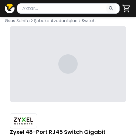
Məhsul axtar
Axtarış üçün ən azı 2 simvol yazın. Göndərmək üçü
Əsas Səhifə
Şəbəkə Avadanlıqları
Switch
Zyxel 48-Port RJ45 Switch Gigabit