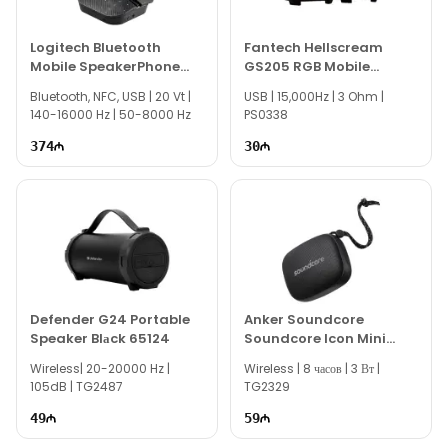
Logitech Bluetooth
Fantech Hellscream
Mobile SpeakerPhone
GS205 RGB Mobile
P710E
Gaming Speaker
Bluetooth, NFC, USB | 20 Vt |
USB | 15,000Hz | 3 Ohm |
140-16000 Hz | 50-8000 Hz
PS0338
374
30
Defender G24 Portable
Anker Soundcore
Speaker Blаck 65124
Soundcore Icon Mini
Black A3121
Wireless| 20-20000 Hz |
Wireless | 8 часов | 3 Вт |
105dB | TG2487
TG2329
49
59