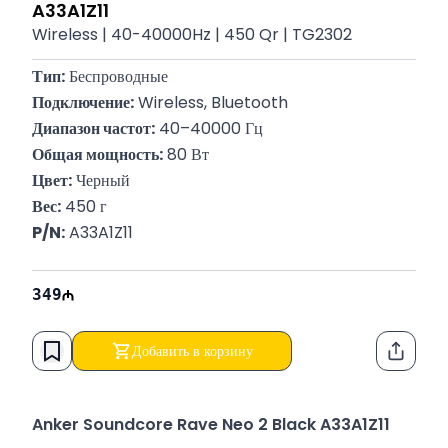
A33A1Z11
Wireless | 40-40000Hz | 450 Qr | TG2302
Тип:
 Беспроводные
Подключение:
 Wireless, Bluetooth
Диапазон частот:
 40–40000 Гц
Общая мощность:
 80 Вт
Цвет:
 Черный
Вес:
 450 г
P/N:
 A33A1Z11
349
Добавить в корзину
Функци
Anker Soundcore Rave Neo 2 Black A33A1Z11