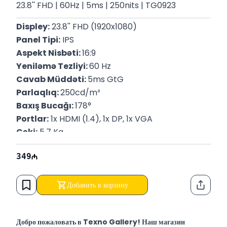
23.8'' FHD | 60Hz | 5ms | 250nits | TG0923
Displey:
 23.8'' FHD (1920x1080)
Panel Tipi:
 IPS
Aspekt Nisbəti: 
16:9
Yeniləmə Tezliyi: 
60 Hz
Cavab Müddəti: 
5ms GtG
Parlaqlıq: 
250cd/m²
Baxış Bucağı: 
178°
Portlar:
 1x HDMI (1.4), 1x DP, 1x VGA
Çəki:
 5.7 Kq 
P/N:
 9VF99AA
349
Zəmanət:
 12 Ay
Добавить в корзину
Функци
Добро пожаловать в Texno Gallery! Наш магазин