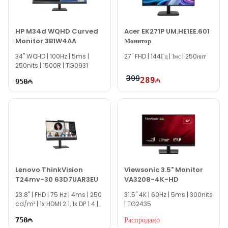
наш сайт.
Если вам нужна помощь с выбором, наши опытные
специалисты готовы помочь вам ежедневно с 10:00 до 19:00.
HP M34d WQHD Curved
Acer EK271P UM.HE1EE.601
Monitor 3B1W4AA
Монитор
Благодарим вас за проявленный интерес к нашей
34'' WQHD | 100Hz | 5ms |
компании!
27" FHD | 144Гц | 1мс | 250нит
250nits | 1500R | TG0931
399
289
950
Lenovo ThinkVision
Viewsonic 3.5" Monitor
T24mv-30 63D7UAR3EU
VA3208-4K-HD
23.8'' | FHD | 75 Hz | 4ms | 250
31.5'' 4K | 60Hz | 5ms | 300nits
cd/m² | 1x HDMI 2.1, 1x DP 1.4 |
| TG2435
TG2580
Распродано
750