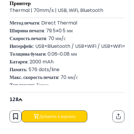
Принтер
Thermal | 70mm/s | USB, WiFi, Bluetooth
Метод печати
: Direct Thermal
Ширина печати
: 79.5±0.5 мм
Скорость печати
: 70 мм/с
Интерфейс
: USB+Bluetooth / USB+WiFi / USB+WiFi+Blu
Толщина бумаги
: 0.06~0.08 мм
Батарея
: 2000 mAh
Память
: 576 dots/line
Макс. скорость печати
: 70 мм/с
Тип печати
: Термо
Ширина бумаги
: 50-80 мм
128
Языки программирования
: ESC, POS
Цвет корпуса
: Черный / Синий
Добавить в корзину
Функци