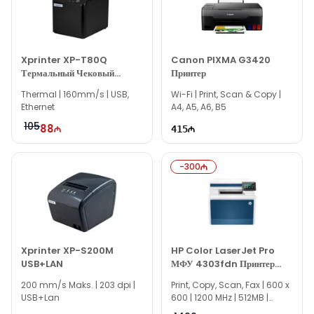
По всем вопросам, связанным с моделями термопринтеров
чеков или другой продукцией известных брендов, вы
можете написать нам через сайт.
Если вам нужна помощь с выбором, наши опытные
Xprinter XP-T80Q
Canon PIXMA G3420
Термальный Чековый
Принтер
специалисты доступны ежедневно с 10:00 до 19:00.
Принтер
Thermal | 160mm/s | USB,
Мы всегда готовы ответить на все вопросы, связанные с
Wi-Fi | Print, Scan & Copy |
Ethernet
A4, A5, A6, B5
моделью Xprinter XP-P810 Thermal Çek Printer,
через онлайн-поддержку на нашем сайте.
105
88
415
Вне рабочих часов вы можете связаться с нами по
электронной почте или отправить сообщение на наш номер
-
300
WhatsApp.
Благодарим вас за проявленный интерес к нашей
компании!
Xprinter XP-S200M
HP Color LaserJet Pro
USB+LAN
МФУ 4303fdn Принтер
5HH66A
200 mm/s Maks. | 203 dpi |
Print, Copy, Scan, Fax | 600 x
USB+Lan
600 | 1200 MHz | 512MB |
Duplex