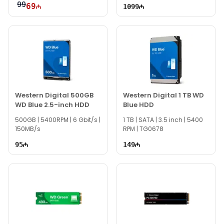
99
69
1099
Western Digital 500GB
Western Digital 1 TB WD
WD Blue 2.5-inch HDD
Blue HDD
500GB | 5400RPM | 6 Gbit/s |
1 TB | SATA | 3.5 inch | 5400
150MB/s
RPM | TG0678
95
149