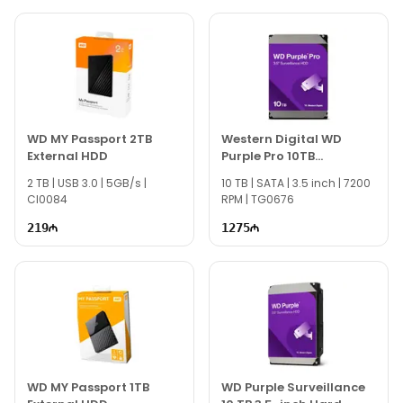
WD MY Passport 2TB
Western Digital WD
External HDD
Purple Pro 10TB
Surveillance
2 TB | USB 3.0 | 5GB/s |
10 TB | SATA | 3.5 inch | 7200
CI0084
RPM | TG0676
219
1275
WD MY Passport 1TB
WD Purple Surveillance