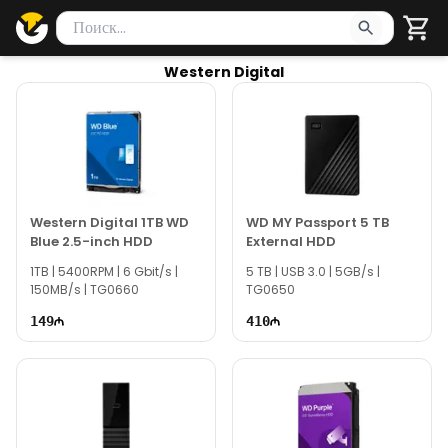
Поиск товаров
Введите минимум 2 символа для поиска. Нажмите Enter 
Western Digital
Western Digital 1TB WD
WD MY Passport 5 TB
Blue 2.5-inch HDD
External HDD
1TB | 5400RPM | 6 Gbit/s |
5 TB | USB 3.0 | 5GB/s |
150MB/s | TG0660
TG0650
149
410