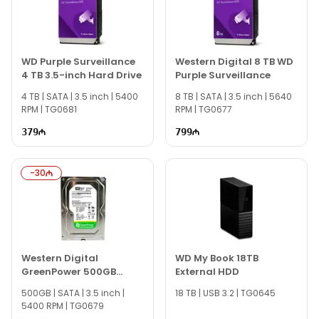
WD Purple Surveillance
Western Digital 8 TB WD
4 TB 3.5-inch Hard Drive
Purple Surveillance
4 TB | SATA | 3.5 inch | 5400
8 TB | SATA | 3.5 inch | 5640
RPM | TG0681
RPM | TG0677
379
799
-
30
Western Digital
WD My Book 18TB
GreenPower 500GB
External HDD
WD500AVDS
500GB | SATA | 3.5 inch |
18 TB | USB 3.2 | TG0645
5400 RPM | TG0679