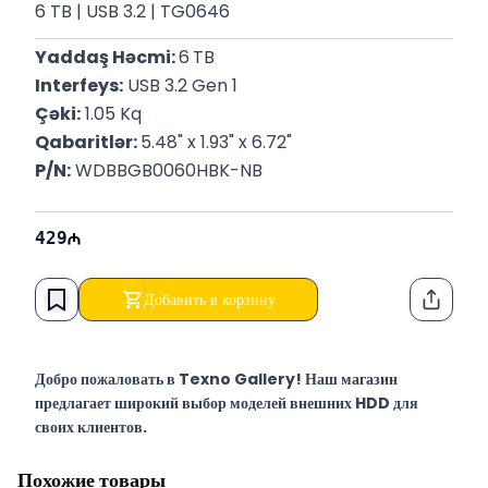
6 TB | USB 3.2 | TG0646
Yaddaş Həcmi: 
6
TB
Interfeys:
 USB 3.2 Gen 1
Çəki:
 1.05 Kq
Qabaritlər: 
5.48" x 1.93" x 6.72"
P/N:
 WDBBGB0060HBK-NB
429
Добавить в корзину
Функци
Добро пожаловать в Texno Gallery! Наш магазин
предлагает широкий выбор моделей внешних HDD для
своих клиентов.
Texno Gallery — мультибрендовый магазин компьютерной
Похожие товары
электроники, работающий в Баку по адресу Сулейман Рустам