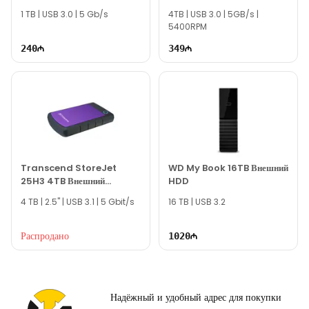
Мы всегда готовы ответить на все ваши вопросы,
USB3.0
1 TB | USB 3.0 | 5 Gb/s
связанные с моделью WD My Book 6TB External HDD,
4TB | USB 3.0 | 5GB/s |
5400RPM
через онлайн-поддержку на нашем сайте.
240
349
Вне рабочего времени вы можете оставить заявку по
электронной почте или написать нам в WhatsApp.
Благодарим вас за проявленный интерес к нашей
компании!
Transcend StoreJet
WD My Book 16TB Внешний
25H3 4TB Внешний
HDD
Жесткий Диск
4 TB | 2.5" | USB 3.1 | 5 Gbit/s
16 TB | USB 3.2
Распродано
1020
Надёжный и удобный адрес для покупки